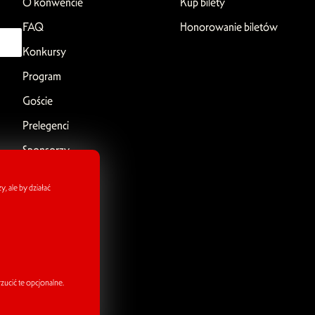
O konwencie
Kup bilety
FAQ
Honorowanie biletów
Konkursy
Program
Goście
Prelegenci
Sponsorzy
, ale by działać
ucić te opcjonalne.