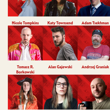
Nicole Tompkins
Katy Townsend
Adam Tsekhman
Tomasz R.
Alan Gajewski
Andrzej Graniak
Borkowski