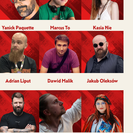
Yanick Paquette
Marcus To
Kasia Nie
Adrian Liput
Dawid Malik
Jakub Oleksów