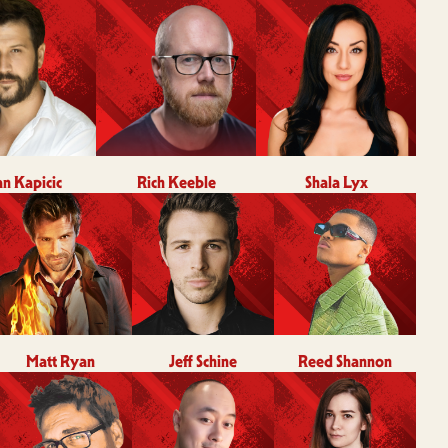
an Kapicic
Rich Keeble
Shala Lyx
Matt Ryan
Jeff Schine
Reed Shannon