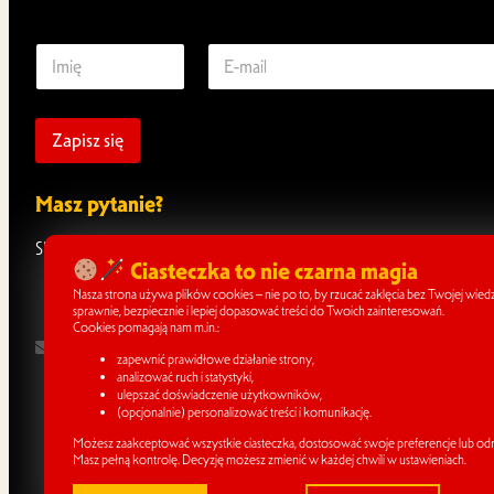
*
I
E
E
m
-
-
i
m
m
ę
a
a
*
i
Zapisz się
i
l
l
*
E
Masz pytanie?
-
m
a
Skontaktuj się z nami!
i
Ciasteczka to nie czarna magia
l
Nasza strona używa plików cookies – nie po to, by rzucać zaklęcia bez Twojej wiedzy
sprawnie, bezpiecznie i lepiej dopasować treści do Twoich zainteresowań.
Cookies pomagają nam m.in.:
info@fantasymagiccon.pl
zapewnić prawidłowe działanie strony,
analizować ruch i statystyki,
ulepszać doświadczenie użytkowników,
(opcjonalnie) personalizować treści i komunikację.
Możesz zaakceptować wszystkie ciasteczka, dostosować swoje preferencje lub odrz
Masz pełną kontrolę. Decyzję możesz zmienić w każdej chwili w ustawieniach.