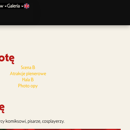
ów
Galeria
otę
Scena B
Atrakcje plenerowe
Hala B
Photo opy
ę
y komiksowi, pisarze, cosplayerzy.