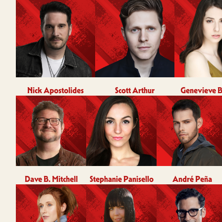
Nick Apostolides
Scott Arthur
Genevieve B
Dave B. Mitchell
Stephanie Panisello
André Peña