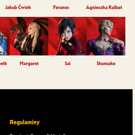
Jakub Ćwiek
Feranos
Agnieszka Kulbat
eth
Margaret
Sai
Shunsuke
Regulaminy