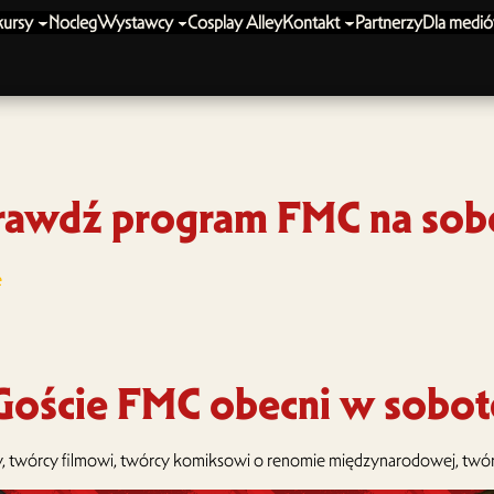
ursy
Nocleg
Wystawcy
Cosplay Alley
Kontakt
Partnerzy
Dla medi
rawdź program FMC na sob
e
Goście FMC obecni w sobot
zy, twórcy filmowi, twórcy komiksowi o renomie międzynarodowej, twórc