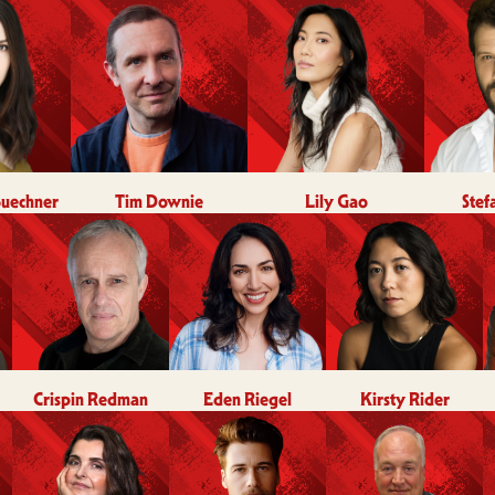
uechner
Tim Downie
Lily Gao
Stef
Crispin Redman
Eden Riegel
Kirsty Rider