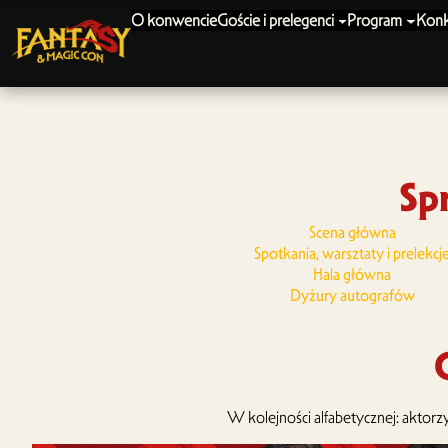
Przejdź
O konwencie
Goście i prelegenci
Program
Konk
do
treści
Sp
Scena główna
Spotkania, warsztaty i prelekcj
Hala główna
Dyżury autografów
W kolejności alfabetycznej: aktor