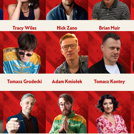
Tracy Wiles
Nick Zano
Brian Muir
Tomasz Grodecki
Adam Kmiołek
Tomasz Kontny