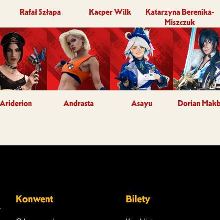
Rafał Szłapa
Kacper Wilk
Katarzyna Berenika-
Miszczuk
Ariderion
Andrasta
Asayu
Dorian Makb
Konwent
Bilety
y