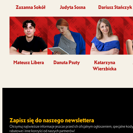
Zuzanna Sokół
Judyta Sosna
Dariusz Stańczyk
Mateusz Libera
Danuta Psuty
Katarzyna
Wierzbicka
Zapisz się do naszego newslettera
Otrzymuj najświeższe informacje jeszcze przed ich oficjalnym ogłoszeniem, specjalne kod
rabatowe i inne korzyści od naszych partnerów!